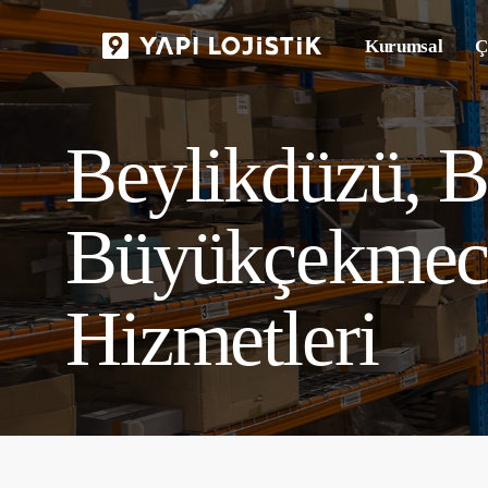
Skip
Kurumsal
Ç
to
main
content
Beylikdüzü, B
Büyükçekmece
Hizmetleri