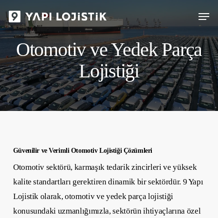
Skip
Menu
to
main
Otomotiv ve Yedek Parça
content
Lojistiği
Güvenilir ve Verimli Otomotiv Lojistiği Çözümleri
Otomotiv sektörü, karmaşık tedarik zincirleri ve yüksek
kalite standartları gerektiren dinamik bir sektördür. 9 Yapı
Lojistik olarak, otomotiv ve yedek parça lojistiği
konusundaki uzmanlığımızla, sektörün ihtiyaçlarına özel