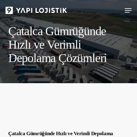
Skip
Menu
to
main
Çatalca Gümrüğünde
content
Hızlı ve Verimli
Depolama Çözümleri
Çatalca Gümrüğünde Hızlı ve Verimli Depolama