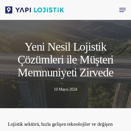
Skip
Menu
to
main
content
Yeni Nesil Lojistik
Çözümleri ile Müşteri
Memnuniyeti Zirvede
10 Mayıs 2024
Lojistik sektörü, hızla gelişen teknolojiler ve değişen